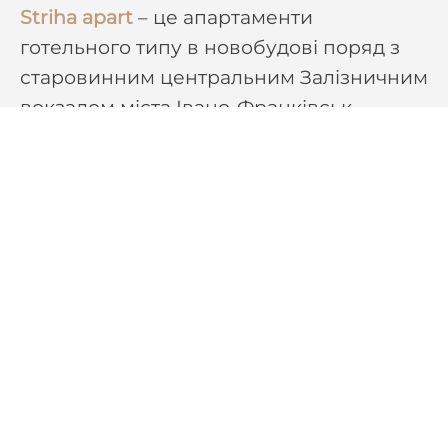
Striha apart
– це апартаменти
готельного типу в новобудові поряд з
старовинним центральним Залізничним
вокзалом міста Івано-Франківськ,
близько Історична частина міста Площа
Ринок. Дані апартаменти відносяться до
класу подобова оренда квартир в Івано-
Франківську.
АДРЕСА:
Квартири подобово у
Івано-Франківську, вулиця
Залізнична, 49/35, Івано-Франківськ,
Івано-Франківська область, Україна